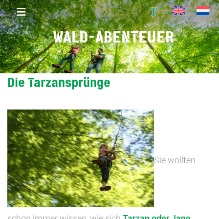
T
WALD-ABENTEUER
Die Tarzansprünge
Sie wollten
schon immer wissen, wie sich
Tarzan oder Jane