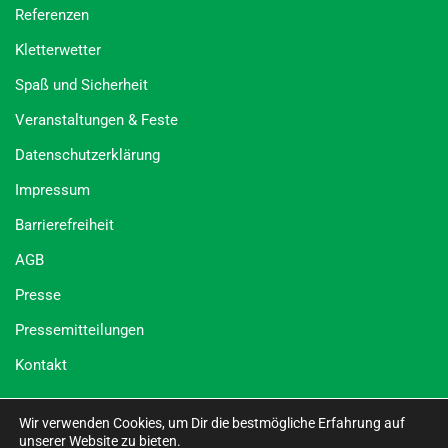
Referenzen
Kletterwetter
Spaß und Sicherheit
Veranstaltungen & Feste
Datenschutzerklärung
Impressum
Barrierefreiheit
AGB
Presse
Pressemitteilungen
Kontakt
Social Media
Wir verwenden Cookies, um Dir die bestmögliche Erfahrung auf
Wald-Abenteuer
Bad Neuenahr
Velbert
Leiwen
unserer Website zu bieten.