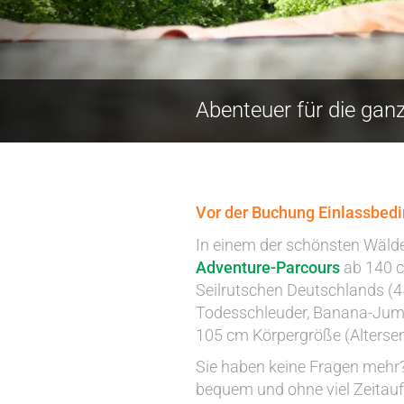
Abenteuer für die gan
Vor der Buchung Einlassbedi
In einem der schönsten Wälder
Adventure-Parcours
ab 140 c
Seilrutschen Deutschlands (4
Todesschleuder, Banana-Jump,
105 cm Körpergröße (Altersem
Sie haben keine Fragen mehr?
bequem und ohne viel Zeita