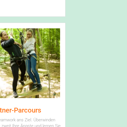
tner-Parcours
eamwork ans Ziel. Überwinden
u zweit Ihre Ängste und lernen Sie