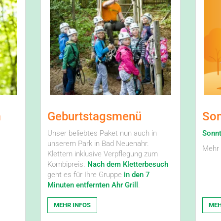
m
Geburtstagsmenü
So
Unser beliebtes Paket nun auch in
Sonnt
unserem Park in Bad Neuenahr.
Mehr 
Klettern inklusive Verpflegung zum
Kombipreis.
Nach dem Kletterbesuch
geht es für Ihre Gruppe
in den 7
Minuten entfernten Ahr Grill
.
MEHR INFOS
MEH