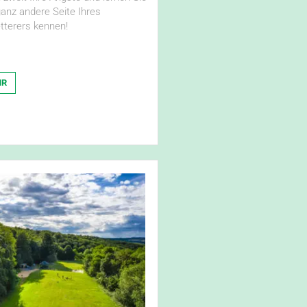
ganz andere Seite Ihres
etterers kennen!
HR