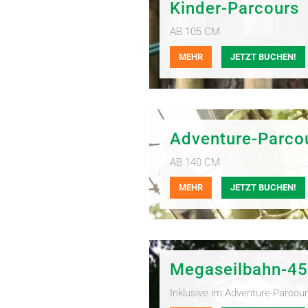
Kinder-Parcours
AB 105 CM
MEHR
JETZT BUCHEN!
Adventure-Parco
AB 140 CM
MEHR
JETZT BUCHEN!
Megaseilbahn-45
Inklusive im Adventure-Parcou