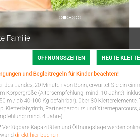
ze Familie
ÖFFNUNGSZEITEN
HEUTE KLETT
ngungen und Begleitregeln für Kinder beachten!
 des Landes, 20 Minuten von Bonn, erwartet Sie ein einma
m Körpergröße (Altersempfehlung: mind. 10 Jahre), inklus
50 m / ab 40-100 Kg befahrbar), über 80 Kletterelemente,
 Kletterlabyrinth, Partnerparcours und Xtremeparcours,
pfehlung: mind. 4 Jahre).
 Verfügbare Kapazitäten und Öffnungstage werden online
ufwand
direkt hier buchen.