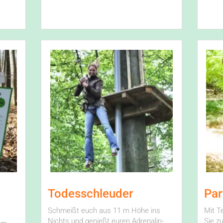
Todesschleuder
Par
Schmeißt euch aus 11 m Höhe ins
Mit T
Nichts und genießt euren Adrenalin-
Sie z