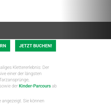
ERN
JETZT BUCHEN!
liges Klettererlebnis: Der
ive einer der längsten
 Tarzansprünge,
 sowie der
Kinder-Parcours
ab
 angezeigt. Sie können