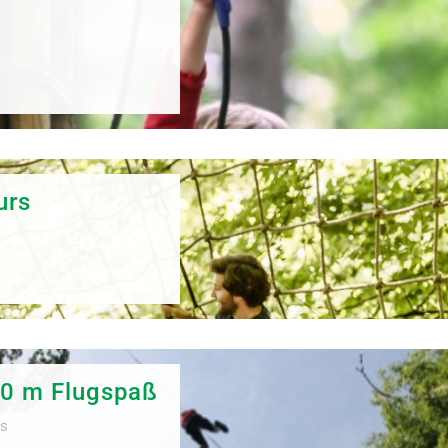
urs
0 m Flugspaß
rs