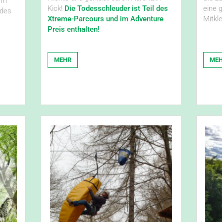
 am
Kick!
Die Todesschleuder ist Teil des
eine 
edes
Xtreme-Parcours und im Adventure
Mitkl
Preis enthalten!
MEHR
ME