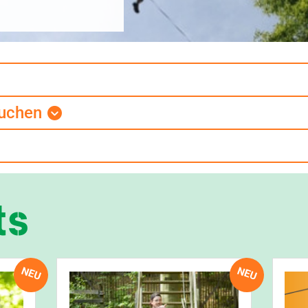
suchen
ts
NEU
NEU