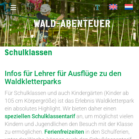
T
WALD-ABENTEUER
Schulklassen
Infos für Lehrer für Ausflüge zu den
Waldkletterparks
Für Schulklassen und auch Kindergärten (Kinder ab
105 cm Körpergröße) ist das Erlebnis Waldkletterpark
ein absolutes Highlight. Wir bieten daher einen
speziellen Schulklassentarif
an, um möglichst vielen
Kindern und Jugendlichen den Besuch mit der Klasse
zu ermöglichen.
Ferienfreizeiten
in den Schulferien,