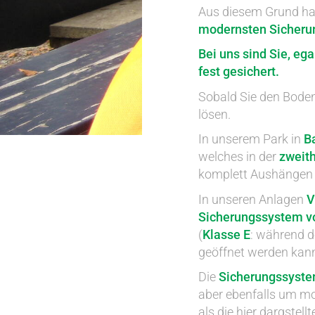
Aus diesem Grund ha
modernsten Sicheru
Bei uns sind Sie, eg
fest gesichert.
Sobald Sie den Boden
lösen.
In unserem Park in
B
welches in der
zweith
komplett Aushängen 
In unseren Anlagen
V
Sicherungssystem vo
(
Klasse E
: während d
geöffnet werden kann
Die
Sicherungssyst
aber ebenfalls um m
als die hier dargste