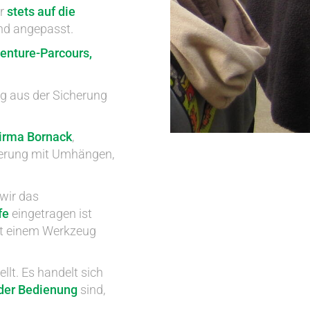
er
stets auf die
nd angepasst.
venture-Parcours,
ig aus der Sicherung
irma Bornack
,
herung mit Umhängen,
wir das
fe
eingetragen ist
mit einem Werkzeug
llt. Es handelt sich
 der Bedienung
sind,