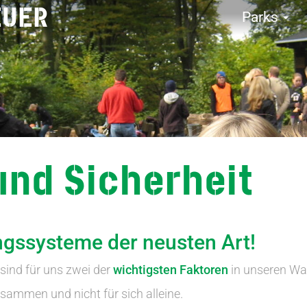
EUER
Parks
und Sicherheit
ngssysteme der neusten Art!
sind für uns zwei der
wichtigsten Faktoren
in unseren Wal
sammen und nicht für sich alleine.