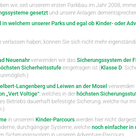
ben wir, seit unserem ersten Parkbau im Jahr 2008, imm
ngssysteme gesetzt
und unsere Anlagen dementspreche
al in welchem unserer Parks und egal ob Kinder- oder Ad
 verlassen haben, können Sie sich nicht mehr eigenständ
ad Neuenahr
verwenden wir das
Sicherungssystem der F
öchsten Sicherheitsstufe
eingetragen ist (
Klasse D
: Sic
unmöglich.)
elbert-Langenberg und Leiwen an der Mosel
verwenden 
n „Vert Voltige“
, welches in der
höchsten Sicherungsstu
es Betriebs dauerhaft befestigte Sicherung, welche nur 
.)
eme
in unserem
Kinder-Parcours
werden hier nicht dargeste
oderne, durchgängige Systeme, welche
noch einfacher in
llten Sicherungssystem in unseren Adventure-Parcours.