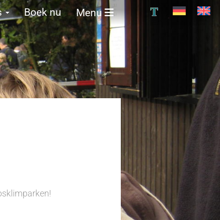
T
s
Boek nu
Menu
osklimparken!