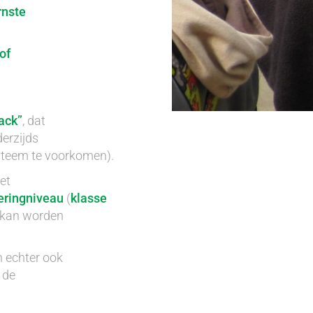
nste
of
ack”
, dat
derzijds
steem te voorkomen).
et
eringniveau
(
klasse
p kan worden
n echter ook
 de