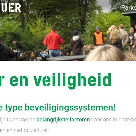
EUER
Park
r en veiligheid
e type beveiligingssystemen!
ijn twee van de
belangrijkste factoren
voor ons in onze b
n en niet op zichzelf.