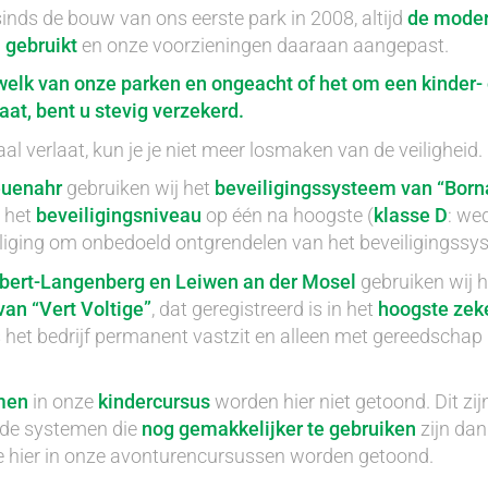
inds de bouw van ons eerste park in 2008, altijd
de moder
 gebruikt
en onze voorzieningen daaraan aangepast.
 welk van onze parken en ongeacht of het om een kinder- 
at, bent u stevig verzekerd.
al verlaat, kun je je niet meer losmaken van de veiligheid.
uenahr
gebruiken wij het
beveiligingssysteem van “Born
n het
beveiligingsniveau
op één na hoogste (
klasse D
: we
liging om onbedoeld ontgrendelen van het beveiligingssy
bert-Langenberg en Leiwen an der Mosel
gebruiken wij h
an “Vert Voltige”
, dat geregistreerd is in het
hoogste zek
ens het bedrijf permanent vastzit en alleen met gereedscha
men
in onze
kindercursus
worden hier niet getoond. Dit zij
rde systemen die
nog gemakkelijker te gebruiken
zijn dan
 hier in onze avonturencursussen worden getoond.