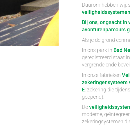
Daarom hebben wij, s
veiligheidssystemen
Bij ons, ongeacht in
avonturenparcours ga
Als je de grond eenma
In ons park in
Bad Ne
geregistreerd staat i
vergrendelende bevei
In onze fabrieken
Vel
zekeringensysteem v
E
: zekering die tijd
geopend).
De
veiligheidssyste
moderne, geïntegree
zekeringsystemen die