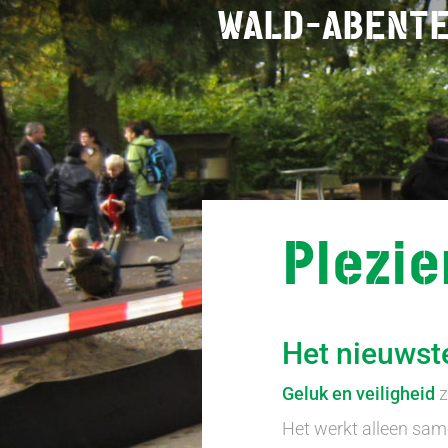
WALD-ABENT
Plezie
Het nieuwst
Geluk en veiligheid
z
Het werkt alleen same