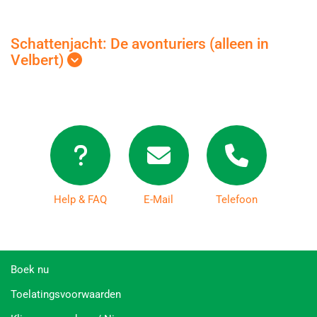
Schattenjacht: De avonturiers (alleen in
Velbert)
Help & FAQ
E-Mail
Telefoon
Boek nu
Toelatingsvoorwaarden