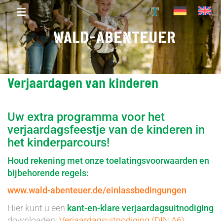
T
WALD-ABENTEUER
Verjaardagen van kinderen
Uw extra programma voor het
verjaardagsfeestje van de kinderen in
het kinderparcours!
Houd rekening met onze toelatingsvoorwaarden en
bijbehorende regels:
www.wald-abenteuer.de/einlassbedingungen
Hier kunt u een
kant-en-klare
verjaardagsuitnodiging
downloaden:
Verjaardagsuitnodiging (DIN A6).