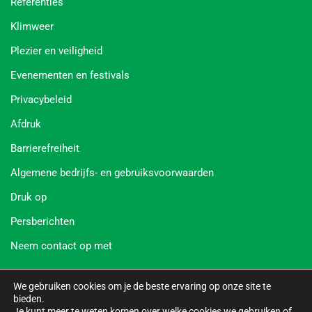
Referenties
Klimweer
Plezier en veiligheid
Evenementen en festivals
Privacybeleid
Afdruk
Barrierefreiheit
Algemene bedrijfs- en gebruiksvoorwaarden
Druk op
Persberichten
Neem contact op met
Social Media
We gebruiken cookies om je de beste ervaring op onze site te
Wald-Abenteuer
Bad Neuenahr
Velbert
Leiwen
bieden.
Je kunt meer te weten komen over welke cookies we gebruiken of