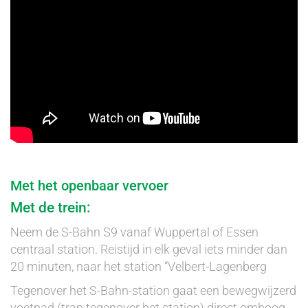
Met het openbaar vervoer
Met de trein:
Neem de S-Bahn S9 vanaf Wuppertal of Essen
centraal station. Reistijd in elk geval iets minder dan
20 minuten, naar het station “Velbert-Lagenberg
Tegenover het S-Bahn-station gaat een bewegwijzerd
voetpad (trap tegenover het station) direct omhoog