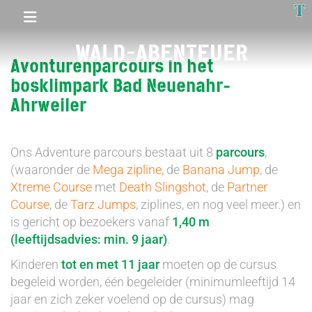
T
WALD-ABENTEUER
Avonturenparcours in het
bosklimpark Bad Neuenahr-
Ahrweiler
Ons Adventure parcours bestaat uit 8
parcours
,
(waaronder de
Mega zipline,
de
Banana Jump
, de
Xtreme Course
met
Death Slingshot
, de
Partner
Course
, de
Tarz Jumps
, ziplines, en nog veel meer.) en
is gericht op bezoekers vanaf
1,40 m
(leeftijdsadvies: min. 9 jaar)
.
Kinderen
tot en met 11 jaar
moeten op de cursus
begeleid worden, één begeleider (minimumleeftijd 14
jaar en zich zeker voelend op de cursus) mag